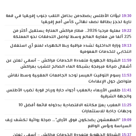
لبؤات الأطلس يصطدمن بحامل اللقب جنوب إفريقيا في قمة
19:30
نارية لحجز بطاقة نصف نهائي كأس أمم إفريقيا
عملية مرحبا 2026.. مطار مراكش المنارة يستقبل أكثر من
19:22
225 ألفا من مغاربة العالم وسط تواصل التدفقات نحو المملكة
وزارة الداخلية تشدد مراقبة ربط الكهرباء لمنع أي استغلال
19:13
انتخابي للخدمات العمومية
الشركة الجهوية متعددة الخدمات مراكش – آسفي تعلن عن
11:59
أشغال صيانة مبرمجة بشبكة الماء الصالح للشرب بمراكش
رسوم التوقيت الميسر توحد الجامعات المغربية وسط نقاش
11:53
متواصل حول الإعفاءات
طقس الأربعاء بالمغرب أجواء حارة ورياح قوية تضرب الأطلس
11:41
والجهة الشرقية
المغرب يعزز مكانته الاقتصادية بدخوله قائمة أفضل 10
11:25
وجهات جاذبة للاستثمارات
“المهمشون يضحكون فوق الأرض”… صرخة روائية تكشف زيف
19:09
السياسة وبؤس الواقع
الشركة الجهوية متعددة الخدمات مراكش – آسفي تعلن
15:37