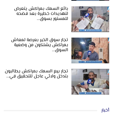
بائع السمك بمراكش يتعرض
لتهديدات خطيرة بعد فضحه
للمستور بسوق…
تجار سوق الخير بعرصة لمعاش
بمراكش يشتكون من وضعية
السوق…
تجار بيع السمك بمراكش يطالبون
بتدخل ولائي عاجل للتحقيق في…
أخبار