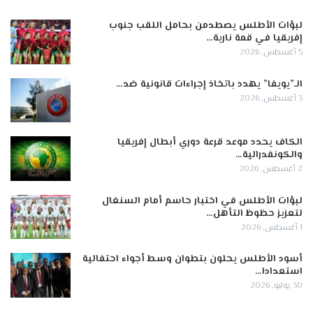
لبؤات الأطلس يصطدمن بحامل اللقب جنوب
إفريقيا في قمة نارية…
5 أغسطس, 2026
الـ”يويفا” يهدد باتخاذ إجراءات قانونية ضد…
3 أغسطس, 2026
الكاف يحدد موعد قرعة دوري أبطال إفريقيا
والكونفدرالية…
2 أغسطس, 2026
لبؤات الأطلس في اختبار حاسم أمام السنغال
لتعزيز حظوظ التأهل…
1 أغسطس, 2026
أسود الأطلس يحلون بتطوان وسط أجواء احتفالية
استعدادا…
30 يوليو, 2026