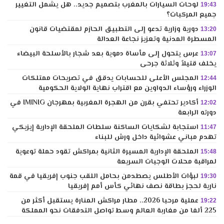
لوحات السيارات بالمغرب بتصميم جديد.. هل يشمل التغيير
19:43
جميع المركبات؟
دورية وزارية تدعو إلى التطبيق الحازم لمقتضيات قانون
13:20
المسطرة المدنية وتعزيز نجاعة العدالة
عرس يتحول إلى مأساة دموية بعد شجار بالأسلحة البيضاء
13:07
يخلف قتيلاً وثلاثة جرحى
المجلس الأعلى للحسابات يدقق في تصريحات ممتلكات
12:44
الوزراء ورؤساء الدواوين مع اقتراب نهاية الولاية الحكومية
أكادير تحتفي بقرن من الهجرة المغربية بمهرجان IMINIG في
12:02
دورته الرابعة
استجابة لشكايات الساكنة سلطات الملحقة الإدارية إيزيكي
11:47
تهدم مباني عشوائية داخل ورش للبناء
الملحقة الإدارية المسيرة الثانية بمراكش تقود حملة توعوية
15:48
لمراقبة محلات الوجبات السريعة
لبؤات الأطلس يصطدمن بحامل اللقب جنوب إفريقيا في قمة
19:30
نارية لحجز بطاقة نصف نهائي كأس أمم إفريقيا
عملية مرحبا 2026.. مطار مراكش المنارة يستقبل أكثر من
19:22
225 ألفا من مغاربة العالم وسط تواصل التدفقات نحو المملكة