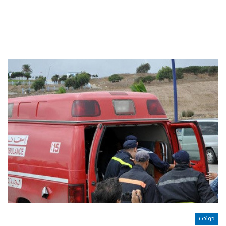
حوادث