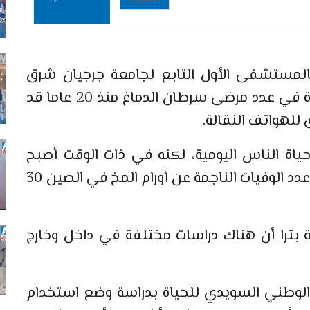
بالمستشفى الأول التابع لجامعة جرجيان شرق
الصين هوانغ هونغ قوانغ إن الزيادة الحادة في عدد مرضى سرطان الدماغ منذ 20 عاما قد
للهواتف النقالة.
حياة الناس اليومية، لكنه في ذات الوقت أصبح
يعرض الناس لمزيد من الإشعاع، وقد بلغ عدد الوفيات الناجمة عن أورام المخ في الصين 30
ية بترا أن هناك دراسات مختلفة في داخل وخارج
لوطني السويدي للحياة بدراسة وضع استخدام