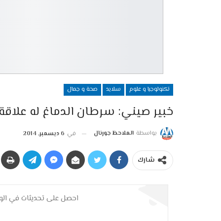
تكنولوجيا و علوم
سلايد
صحة و جمال
خبير صيني: سرطان الدماغ له علاقة
بواسطة
الملاحظ جورنال
في
6 ديسمبر, 2014
شارك
احصل على تحديثات في الوق