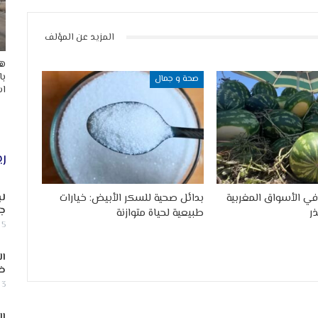
المزيد عن المؤلف
هد
با
صحة و جمال
اس
ري
في الأسواق المغربية
بدائل صحية للسكر الأبيض: خيارات
لب
جن
ر
طبيعية لحياة متوازنة
5 أغسطس, 2026
ال
ض
3 أغسطس, 2026
ال