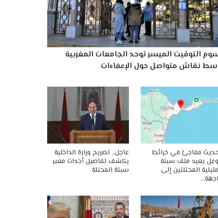
وم التوقيت الميسر توحد الجامعات المغربية
سط نقاش متواصل حول الإعفاءات
ديث مفاجئ في خرائط
عاجل.. تصريح وزارة الداخلية
غل يعيد ملف سبتة
يكشف تفاصيل أحداث معبر
ليلية المحتلتين إلى
سبتة المحتلة
جهة…