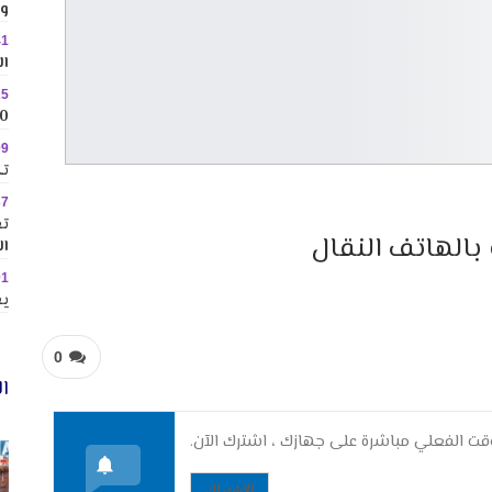
وس
41
ال
25
10 وجهات جاذبة ل
09
تك
37
تع
 بالهاتف النقال
ال
01
يع
0
ال
ت الفعلي مباشرة على جهازك ، اشترك الآن.
الاشتراك