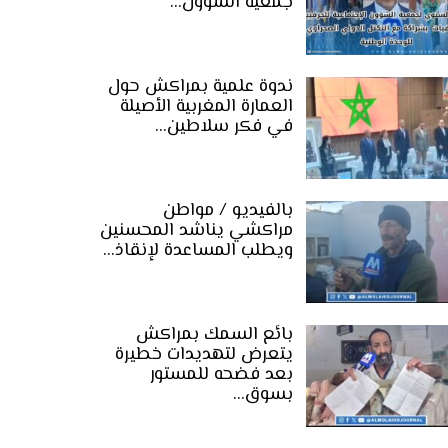
جمعية الشؤون…
ندوة علمية بمراكش حول
العمارة المغربية الأصيلة
في فكر سلاطين…
بالفيديو / مواطن
مراكشي يناشد المحسنين
ويطلب المساعدة لإنقاذ…
بائع السمك بمراكش
يتعرض لتهديدات خطيرة
بعد فضحه للمستور
بسوق…