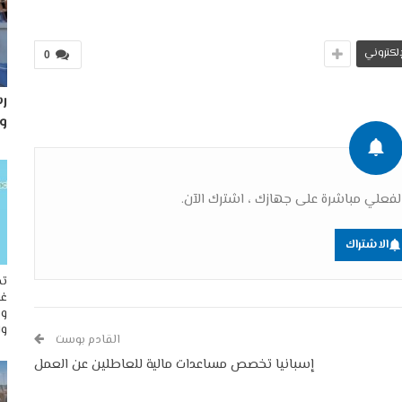
لإلكتروني
0
رس
و
فعلي مباشرة على جهازك ، اشترك الآن.
الاشتراك
تح
غو
وم
وا
القادم بوست
إسبانيا تخصص مساعدات مالية للعاطلين عن العمل