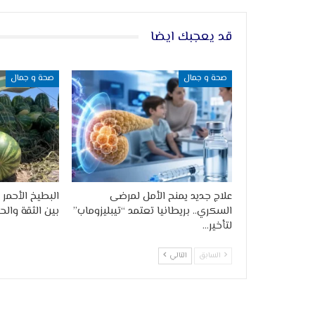
قد يعجبك ايضا
صحة و جمال
صحة و جمال
علاج جديد يمنح الأمل لمرضى
البطيخ الأحمر 
السكري.. بريطانيا تعتمد “تيبليزوماب”
بين الثقة والحذ
لتأخير…
السابق
التالي