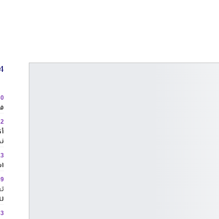
24 
30
في
22
نح
13
اس
59
تع
لل
53