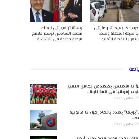
وء حذر يعيد الحركة إلى
رسالة ترامب إلى الملك
ب سبتة المحتلة وسط
محمد السادس ترسم ملامح
تمرار اليقظة الأمنية
مرحلة جديدة في الشراكة…
اضة
ؤات الأطلس يصطدمن بحامل اللقب
وب إفريقيا في قمة نارية…
ـ”يويفا” يهدد باتخاذ إجراءات قانونية
د…
كاف يحدد موعد قرعة دوري أبطال