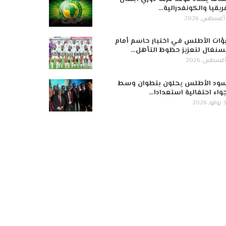
ريقيا والكونفدرالية…
ؤات الأطلس في اختبار حاسم أمام
سنغال لتعزيز حظوظ التأهل…
ود الأطلس يحلون بتطوان وسط
واء احتفالية استعدادا…
 2026