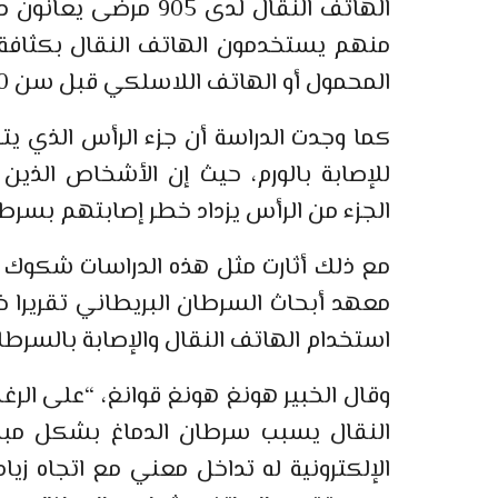
منهم يستخدمون الهاتف النقال بكثافة، 
المحمول أو الهاتف اللاسلكي قبل سن 20 هم الفئة الأكثر عرضة لسرطان الدماغ.
كما وجدت الدراسة أن جزء الرأس الذي يتر
للإصابة بالورم، حيث إن الأشخاص الذ
الجزء من الرأس يزداد خطر إصابتهم بسرطان الدماغ
مع ذلك أثارت مثل هذه الدراسات شكوك م
معهد أبحاث السرطان البريطاني تقريرا خ
استخدام الهاتف النقال والإصابة بالسرطا
وقال الخبير هونغ هونغ قوانغ، “على الر
النقال يسبب سرطان الدماغ بشكل مباش
الإلكترونية له تداخل معني مع اتجاه زيا