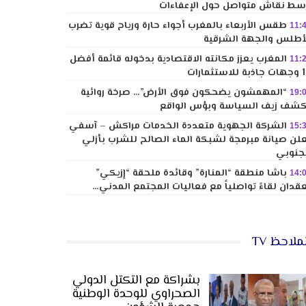
ط نقاش متواصل حول الإعفاءات
طقس الأربعاء بالمغرب أجواء حارة ورياح قوية تضرب
11:
أطلس والجهة الشرقية
المغرب يعزز مكانته الاقتصادية بدخوله قائمة أفضل
11:
لاستثمارات
“المهمشون يضحكون فوق الأرض”… صرخة روائية
19:
شف زيف السياسة وبؤس الواقع
الشركة الجهوية متعددة الخدمات مراكش – آسفي
15:
لن صيانة مبرمجة لشبكة الماء الصالح للشرب بأزلي
جنوبي
باشا منطقة “المنارة” وقائدة ملحقة “إزيكي”
14:
قدان لقاءً تواصلياً مع فعاليات المجتمع المدني…
ملاحظ TV
بشراكة مع التكتل الدولي
الصحراوي للوحدة الوطنية