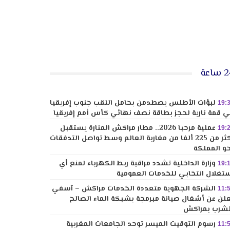
ساعة
لبؤات الأطلس يصطدمن بحامل اللقب جنوب إفريقيا
19:
 قمة نارية لحجز بطاقة نصف نهائي كأس أمم إفريقيا
عملية مرحبا 2026.. مطار مراكش المنارة يستقبل
19:
أكثر من 225 ألفا من مغاربة العالم وسط تواصل التدفقات
و المملكة
وزارة الداخلية تشدد مراقبة ربط الكهرباء لمنع أي
19:
تغلال انتخابي للخدمات العمومية
الشركة الجهوية متعددة الخدمات مراكش – آسفي
11:
لن عن أشغال صيانة مبرمجة بشبكة الماء الصالح
شرب بمراكش
رسوم التوقيت الميسر توحد الجامعات المغربية
11: