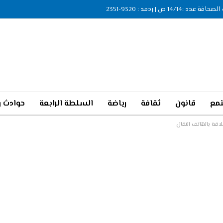
ة عدد :14/14 ص | ردمد : 9320-2351
مع
قانون
ثقافة
رياضة
السلطة الرابعة
حوادث و
اقة بالهاتف النقال