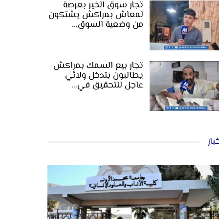
تجار سوق الخير بعرصة
لمعاش بمراكش يشتكون
من وضعية السوق…
تجار بيع السمك بمراكش
يطالبون بتدخل ولائي
عاجل للتحقيق في…
بار