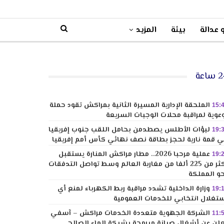
 عدالة
بيئة
المزيد
ساعة
الملحقة الإدارية المسيرة الثانية بمراكش تقود حملة
15:
عوية لمراقبة محلات الوجبات السريعة
لبؤات الأطلس يصطدمن بحامل اللقب جنوب إفريقيا
19:
 قمة نارية لحجز بطاقة نصف نهائي كأس أمم إفريقيا
عملية مرحبا 2026.. مطار مراكش المنارة يستقبل
19:
أكثر من 225 ألفا من مغاربة العالم وسط تواصل التدفقات
و المملكة
وزارة الداخلية تشدد مراقبة ربط الكهرباء لمنع أي
19:
تغلال انتخابي للخدمات العمومية
الشركة الجهوية متعددة الخدمات مراكش – آسفي
11:
لن عن أشغال صيانة مبرمجة بشبكة الماء الصالح