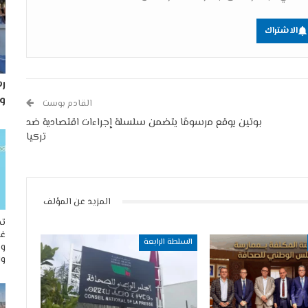
الاشتراك
رس
و
القادم بوست
بوتين يوقع مرسومًا يتضمن سلسلة إجراءات اقتصادية ضد
تركيا
المزيد عن المؤلف
تح
غو
السلطة الرابعة
وم
وا