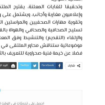
وتحقيقا للغايات المعلنة، يقترح الملت
وإعلاميون مغاربة وأجانب، ويشتمل على و
وتقوية مهارات الصحفيين والمراسلين ا
تسليح الصحافية والصحافي والهواة بالقوا
والإلقاء (التقديم) والتنشيط وفق المع
موضوعاتية ستناقش محاور الملتقى في أف
فضلا عن خيمة فنية صحراوية للتعريف بالث
Facebook
Twitter
البريد ا
شارك
احصل على تحديثات في الوقت ال