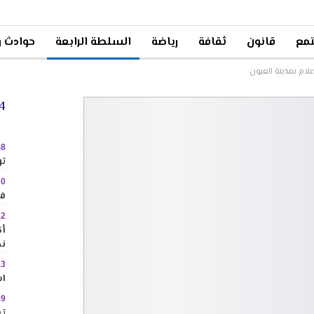
مع
قانون
ثقافة
رياضة
السلطة الرابعة
حوادث و
علام بمدينة العيون
24 
48
تو
30
في
22
نح
13
اس
59
تع