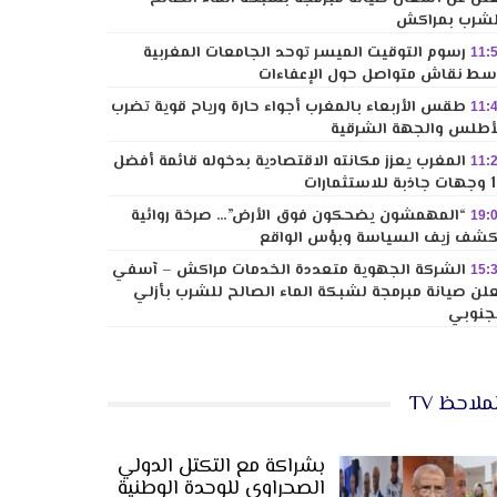
شرب بمراكش
رسوم التوقيت الميسر توحد الجامعات المغربية
11:
ط نقاش متواصل حول الإعفاءات
طقس الأربعاء بالمغرب أجواء حارة ورياح قوية تضرب
11:
أطلس والجهة الشرقية
المغرب يعزز مكانته الاقتصادية بدخوله قائمة أفضل
11:
لاستثمارات
“المهمشون يضحكون فوق الأرض”… صرخة روائية
19:
شف زيف السياسة وبؤس الواقع
الشركة الجهوية متعددة الخدمات مراكش – آسفي
15:
لن صيانة مبرمجة لشبكة الماء الصالح للشرب بأزلي
جنوبي
ملاحظ TV
بشراكة مع التكتل الدولي
الصحراوي للوحدة الوطنية