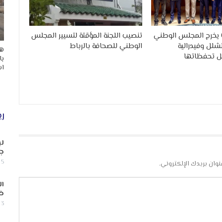
القانون 09.26 يخرج المجلس الوطني
تنصيب اللجنة المؤقتة لتسيير المجلس
شلل وفيدرالية
الوطني للصحافة بالرباط
هد
ل تحفظاتها
با
اس
ري
لب
جن
5 أغسطس, 2026
نوان بريدك الإلكتروني.
ال
ض
3 أغسطس, 2026