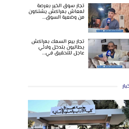
تجار سوق الخير بعرصة
لمعاش بمراكش يشتكون
من وضعية السوق…
تجار بيع السمك بمراكش
يطالبون بتدخل ولائي
عاجل للتحقيق في…
بار