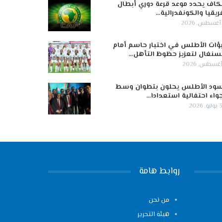
كاف يحدد موعد قرعة دوري أبطال
ريقيا والكونفدرالية…
ؤات الأطلس في اختبار حاسم أمام
سنغال لتعزيز حظوظ التأهل…
ود الأطلس يحلون بتطوان وسط
واء احتفالية استعدادا…
 2026
روابط هامة
من نحن
هيئة التحرير