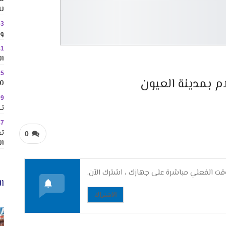
لل
53
وس
41
ال
25
م بمدينة العيون
10 وجهات جاذبة ل
09
تك
37
تع
0
ال
ت الفعلي مباشرة على جهازك ، اشترك الآن.
ال
الاشتراك