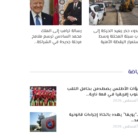
وء حذر يعيد الحركة إلى
رسالة ترامب إلى الملك
ب سبتة المحتلة وسط
محمد السادس ترسم ملامح
تمرار اليقظة الأمنية
مرحلة جديدة في الشراكة…
اضة
ؤات الأطلس يصطدمن بحامل اللقب
وب إفريقيا في قمة نارية…
ـ”يويفا” يهدد باتخاذ إجراءات قانونية
د…