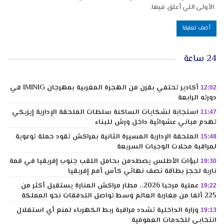
الأولى التي أعلق فيها.
24 ساعة
أكادير تحتفي بقرن من الهجرة المغربية بمهرجان IMINIG في
12:02
دورته الرابعة
استجابة لشكايات الساكنة سلطات الملحقة الإدارية إيزيكي
11:47
تهدم مباني عشوائية داخل ورش للبناء
الملحقة الإدارية المسيرة الثانية بمراكش تقود حملة توعوية
15:48
لمراقبة محلات الوجبات السريعة
لبؤات الأطلس يصطدمن بحامل اللقب جنوب إفريقيا في قمة
19:30
نارية لحجز بطاقة نصف نهائي كأس أمم إفريقيا
عملية مرحبا 2026.. مطار مراكش المنارة يستقبل أكثر من
19:22
225 ألفا من مغاربة العالم وسط تواصل التدفقات نحو المملكة
وزارة الداخلية تشدد مراقبة ربط الكهرباء لمنع أي استغلال
19:13
انتخابي للخدمات العمومية