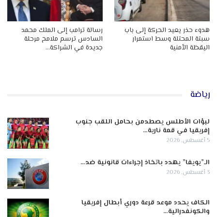
هدوء حذر يعيد الحركة إلى باب
رسالة ترامب إلى الملك محمد
سبتة المحتلة وسط استمرار
السادس ترسم ملامح مرحلة
اليقظة الأمنية
جديدة في الشراكة…
رياضة
لبؤات الأطلس يصطدمن بحامل اللقب جنوب
إفريقيا في قمة نارية…
5 أغسطس, 2026
الـ”يويفا” يهدد باتخاذ إجراءات قانونية ضد…
3 أغسطس, 2026
الكاف يحدد موعد قرعة دوري أبطال إفريقيا
والكونفدرالية…