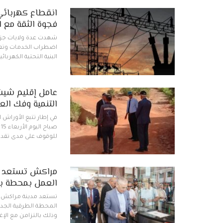
انقطاع كهربائي
فجوة الثقة مع 
شهدت عدة ولايات جزائر
اضطراب الخدمات وتعط
البنية التحتية الكهربا
عامل إقليم شيشا
التنمية وفك العز
في إطار تتبع الأوراش 
للوقوف على مدى تقدم 
مراكش تستعد لاف
العمل بمحطة باب د
تستعد مدينة مراكش ل
وذلك بالتزامن مع الإغ