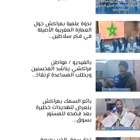
ندوة علمية بمراكش حول
العمارة المغربية الأصيلة
في فكر سلاطين…
بالفيديو / مواطن
مراكشي يناشد المحسنين
ويطلب المساعدة لإنقاذ…
بائع السمك بمراكش
يتعرض لتهديدات خطيرة
بعد فضحه للمستور
بسوق…