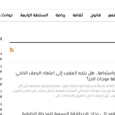
مع
قانون
ثقافة
رياضة
السلطة الرابعة
حوادث و
24 
04
ال
43
ال
واستدامة.. هل يتجه المغرب إلى اعتماد الرصف الذكي
ة موجات الحر؟
20
قا
عالم توجهاً متسارعاً نحو اعتماد حلول عمرانية مبتكرة للتخفيف من آثار
اصة مع تزايد موجات الحر التي أصبحت تضغط بشكل متزايد على المدن الكبرى.
07
ال
ول، يبرز الرصف الذكي للطرق والساحات، إلى…
44
مم
د إلى نجاح الانطلاقة الرسمية للمحطة الطرقية
ال