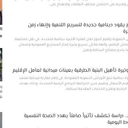
 وقدرته على احتضان مختلف الثقافات والانفتاح على…
 يقود دينامية جديدة لتسريع التنمية وإنهاء زمن
ا
رة
مم
لتنموية بإقليم الحوز خلال الفترة الأخيرة دينامية متجددة، في ظل المتابعة
 عامل الإقليم، والهادفة إلى تسريع وتيرة إنجاز المشاريع العمومية وضمان
بما يخدم مصالح الساكنة ويعزز…
رة تأهيل البنية الطرقية بعينات ميدانية لعامل الإقليم
دينامية تتبع الأوراش التنموية المفتوحة، في إطار مقاربة ميدانية تعتمد
قدم الأشغال وتقييم مدى احترامها للبرامج الزمنية المحددة، وذلك بهدف
رس
 التحتية وتعزيز الخدمات المقدمة لساكنة…
ال
نق
.. دراسة تكشف تأثيراً صامتاً يهدد الصحة النفسية
 اليومية