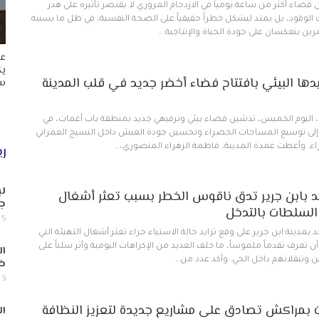
ضاء أكثر من ساعة يومياً في الازدحام المروري لا يقتصر تأثيره على هدر
 الوقود، بل يمتد ليشكل خطراً حقيقياً على الصحة النفسية، في ظل ما يسببه
ين ينعكسان على جودة الحياة والإنتاجية.…
عا
يك
ها البيئي بافتتاح فضاء أخضر جديد في قلب المدينة
سب
ليوم الخميس، تدشين فضاء بيئي وترفيهي جديد بمنطقة باب أغمات، في
ة إلى توسيع المساحات الخضراء وتحسين جودة العيش داخل النسيج العمراني
ري
راء. وأعطت عمدة المدينة، فاطمة الزهراء المنصوري،…
لب
 بابن جرير تدق ناقوس الخطر بسبب تعثر أشغال
جن
السلطات بالتدخل
5 أغسطس, 2026
مدينة ابن جرير على وقع تزايد حالة الاستياء جراء تعثر أشغال التهيئة التي
 تعرف تقدماً ملموساً، ما خلف العديد من الإكراهات اليومية وأثر سلباً على
ال
وتنقلاتهم داخل الحي. وأكد عدد من…
ض
3 أغسطس, 2026
بمراكش تصادق على مشاريع جديدة لتعزيز النظافة
ال