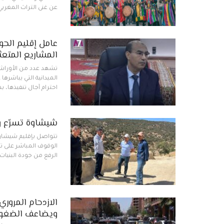
عن غنى التراث المغربي
عامل إقليم الحوز
المشاريع المتعث
تشهد عدد من الأوراش ا
الميدانية التي يباشرها
احترام آجال تنفيذها، 
شيشاوة تسرّع وتي
تتواصل بإقليم شيشاوة 
الوقوف المباشر على ت
الرفع من جودة البنيات
الازدحام المروري
ويضاعف الضغوط