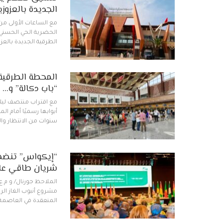
الجديدة بالعزو
الحضرية الحي الحسني 
الطرقية الجديدة بالعز
المحطة الطرقية
“باب دكالة” و…
مع اقتراب منتصف ليل
أبوابها رسميًا أمام ا
سنوات من الانتظار وال
“إيكواس” تنضم ر
شريان طاقي عابر
الملاحظ جورنال/ و م 
مشروع أنبوب الغاز ال
المنعقدة في العاصمة ال