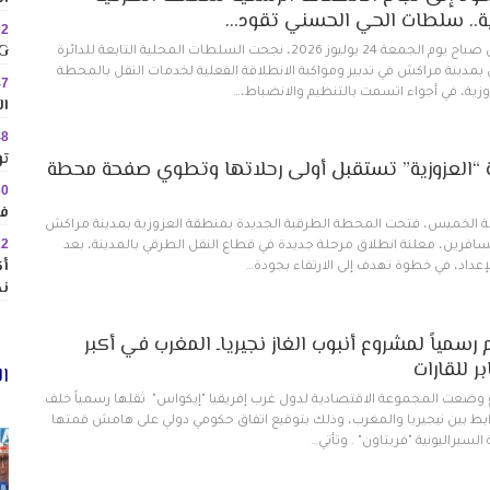
زية.. سلطات الحي الحسني تقود…
02
MINIG
مع الساعات الأولى من صباح يوم الجمعة 24 يوليوز 2026، نجحت السلطات المحلية التابعة للدائرة
بمدينة مراكش في تدبير ومواكبة الانطلاقة الفعلية لخدمات النقل بالمحطة
47
وزية، في أجواء اتسمت بالتنظيم والانضباط،…
ال
48
تو
 “العزوزية” تستقبل أولى رحلاتها وتطوي صفحة محطة
30
في
ة الخميس، فتحت المحطة الطرقية الجديدة بمنطقة العزوزية بمدينة مراكش
22
لمسافرين، معلنة انطلاق مرحلة جديدة في قطاع النقل الطرقي بالمدينة، بعد
إعداد، في خطوة تهدف إلى الارتقاء بجودة…
نح
سمياً لمشروع أنبوب الغاز نجيرياـ المغرب في أكبر
 للقارات
ال
ع وضعت المجموعة الاقتصادية لدول غرب إفريقيا "إيكواس" ثقلها رسمياً خلف
رابط بين نيجيريا والمغرب، وذلك بتوقيع اتفاق حكومي دولي على هامش قمتها
سيراليونية "فريتاون" . وتأتي…