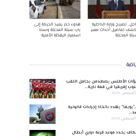
جل.. تصريح وزارة الداخلية
هدوء حذر يعيد الحركة إلى
شف تفاصيل أحداث معبر
باب سبتة المحتلة وسط
تة المحتلة
استمرار اليقظة الأمنية
اضة
ؤات الأطلس يصطدمن بحامل اللقب
وب إفريقيا في قمة نارية…
ـ”يويفا” يهدد باتخاذ إجراءات قانونية
د…
كاف يحدد موعد قرعة دوري أبطال