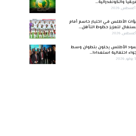
ريقيا والكونفدرالية…
ؤات الأطلس في اختبار حاسم أمام
سنغال لتعزيز حظوظ التأهل…
ود الأطلس يحلون بتطوان وسط
واء احتفالية استعدادا…
 2026