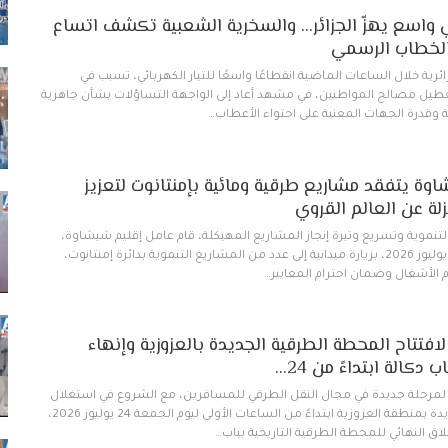
 واسع يهزّ الجزائر… والسخرية الشعبية تكشف اتساع
الخطاب الرسمي
ية خلال الساعات الماضية انقطاعًا واسعًا للتيار الكهربائي، تسبب في
يل مصالح المواطنين، في مشهد أعاد إلى الواجهة التساؤلات بشأن جاهزية
ئية وقدرة الجهات المعنية على احتواء الأعطاب…
وة يتفقد مشاريع طرقية ومائية بإمنتانوت لتعزيز
لة عن العالم القروي
التنموية وتسريع وتيرة إنجاز المشاريع المهيكلة، قام عامل إقليم شيشاوة،
صباح اليوم الأربعاء 15 يوليوز 2026، بزيارة ميدانية إلى عدد من المشاريع التنموية بدائرة إمنتانوت،
الأشغال وضمان احترام المعايير…
تتاح المحطة الطرقية الجديدة بالعزوزية وإنهاء
كالة ابتداءً من 24…
مرحلة جديدة في مجال النقل الطرقي للمسافرين، مع الشروع في استغلال
المحطة الطرقية الجديدة بمنطقة العزوزية ابتداءً من الساعات الأولى ليوم الجمعة 24 يوليوز 2026،
لاق النهائي للمحطة الطرقية التاريخية بباب…