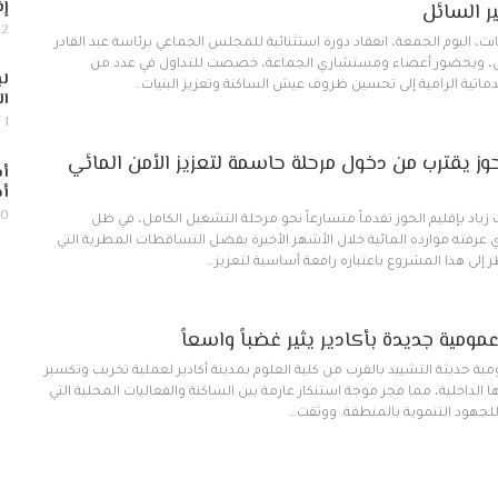
إف
ر السائل
2 أغسطس, 2026
اليوم الجمعة، انعقاد دورة استثنائية للمجلس الجماعي برئاسة عبد القادر
، وبحضور أعضاء ومستشاري الجماعة، خصصت للتداول في عدد من
لب
دماتية الرامية إلى تحسين ظروف عيش الساكنة وتعزيز البنيات…
ال
1 أغسطس, 2026
حوز يقترب من دخول مرحلة حاسمة لتعزيز الأمن المائي
أس
أج
30 يوليو,
اد بإقليم الحوز تقدماً متسارعاً نحو مرحلة التشغيل الكامل، في ظل
عرفته موارده المائية خلال الأشهر الأخيرة بفضل التساقطات المطرية التي
ر إلى هذا المشروع باعتباره رافعة أساسية لتعزيز…
ومية جديدة بأكادير يثير غضباً واسعاً
حديثة التشييد بالقرب من كلية العلوم بمدينة أكادير لعملية تخريب وتكسير
الداخلية، مما فجر موجة استنكار عارمة بين الساكنة والفعاليات المحلية التي
للجهود التنموية بالمنطقة. ووثقت…