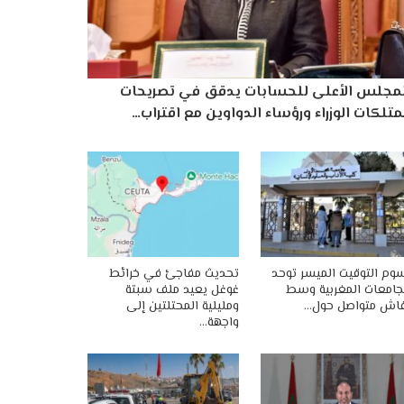
لمجلس الأعلى للحسابات يدقق في تصريحات
تلكات الوزراء ورؤساء الدواوين مع اقتراب…
وم التوقيت الميسر توحد
تحديث مفاجئ في خرائط
جامعات المغربية وسط
غوغل يعيد ملف سبتة
اش متواصل حول…
ومليلية المحتلتين إلى
واجهة…