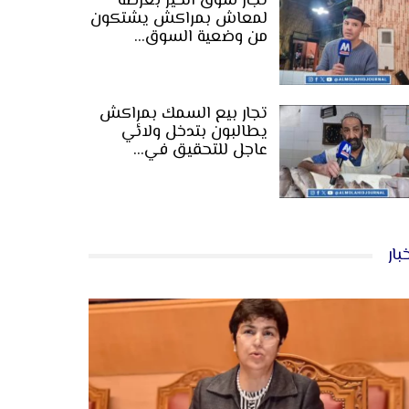
تجار سوق الخير بعرصة
لمعاش بمراكش يشتكون
من وضعية السوق…
تجار بيع السمك بمراكش
يطالبون بتدخل ولائي
عاجل للتحقيق في…
بار