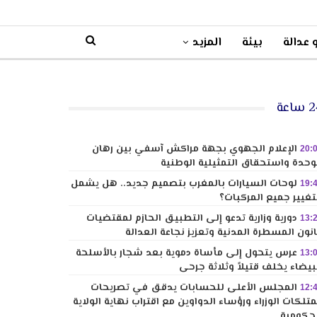
 عدالة
بيئة
المزيد
ساعة
الإعلام الجهوي بجهة مراكش آسفي بين رهان
20:
وحدة واستحقاق التمثيلية الوطنية
لوحات السيارات بالمغرب بتصميم جديد.. هل يشمل
19:
تغيير جميع المركبات؟
دورية وزارية تدعو إلى التطبيق الحازم لمقتضيات
13:
نون المسطرة المدنية وتعزيز نجاعة العدالة
عرس يتحول إلى مأساة دموية بعد شجار بالأسلحة
13:
بيضاء يخلف قتيلاً وثلاثة جرحى
المجلس الأعلى للحسابات يدقق في تصريحات
12:
تلكات الوزراء ورؤساء الدواوين مع اقتراب نهاية الولاية
حكومية