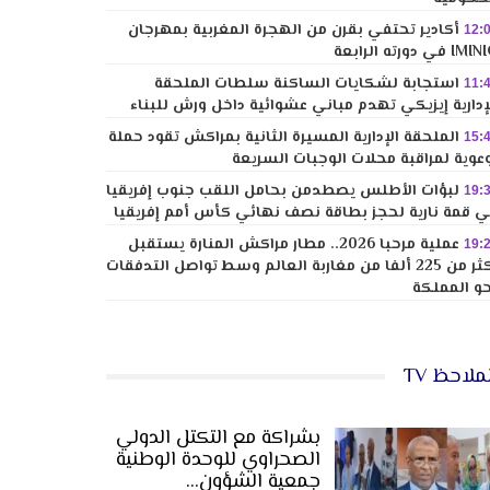
أكادير تحتفي بقرن من الهجرة المغربية بمهرجان
12:
I في دورته الرابعة
استجابة لشكايات الساكنة سلطات الملحقة
11:
إدارية إيزيكي تهدم مباني عشوائية داخل ورش للبناء
الملحقة الإدارية المسيرة الثانية بمراكش تقود حملة
15:
عوية لمراقبة محلات الوجبات السريعة
لبؤات الأطلس يصطدمن بحامل اللقب جنوب إفريقيا
19:
 قمة نارية لحجز بطاقة نصف نهائي كأس أمم إفريقيا
عملية مرحبا 2026.. مطار مراكش المنارة يستقبل
19:
أكثر من 225 ألفا من مغاربة العالم وسط تواصل التدفقات
و المملكة
ملاحظ TV
بشراكة مع التكتل الدولي
الصحراوي للوحدة الوطنية
جمعية الشؤون…