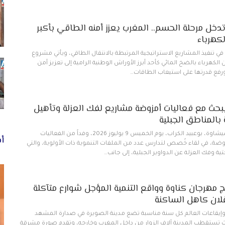
دخل مرحلة الحسم.. المغرب يعزز أمنه الطاقي بأكبر
كهرباء
ي تنفيذ المشاريع الاستراتيجية المرتبطة بالانتقال الطاقي، ويأتي مشروع
لكهرباء بالضخ المائي كأحد أبرز الأوراش الوطنية الرامية إلى تعزيز أمن
ورفع قدرتها على استيعاب الطاقات…
حث مع فعاليات أمزوضة مشاريع لفك العزلة وتأهيل
ة بالمناطق الجبلية
استقبل عامل إقليم شيشاوة، بوعبيد الكراب، يوم الخميس 9 يوليوز 2026، وفداً من الفعاليات
أخ
ضة، في لقاء خُصص لتدارس عدد من الملفات التنموية ذات الأولوية، والتي
ية وفك العزلة عن الدواوير الجبلية، إلى جانب…
 مهرجان كناوة وواقع التنمية المؤجل شوارع متآكلة
ان كاهل الساكنة
إيقاعات العالم كل سنة مناسبة تضع مدينة الصويرة في صدارة المشهد
ث تستقطب المدينة آلاف الزوار من داخل المغرب وخارجه، وتقدم صورة مشرقة