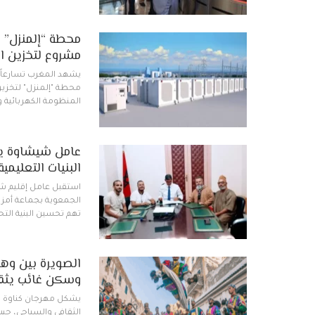
محطة “إلمنزل” ت
مشروع لتخزين ال
يشهد المغرب تسارعاً ف
محطة "إلمنزل" لتخزين ا
المنظومة الكهربائية 
عامل شيشاوة يب
البنيات التعليمي
الجمعوية بجماعة أمزو
تهم تحسين البنية التحت
الصويرة بين وهج
وسكن غائب يثقل
يشكل مهرجان كناوة و
الثقافي والسياحي، حي