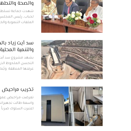
والصحة والتطهي
شهدت جماعة تسلطانت، 
لحباب، رئيس المجلس
الملفات التنموية والخ
سد آيت زياد بال
والتنمية المحلية
يشهد مشروع سد آيت زي
التحسن الملحوظ الذي 
عرفتها المنطقة. ويُنظ
تخريب مراحيض عم
تعرضت مراحيض عمومية 
واسعة طالت تجهيزاتها 
اعتبرت السلوك ضرباً 