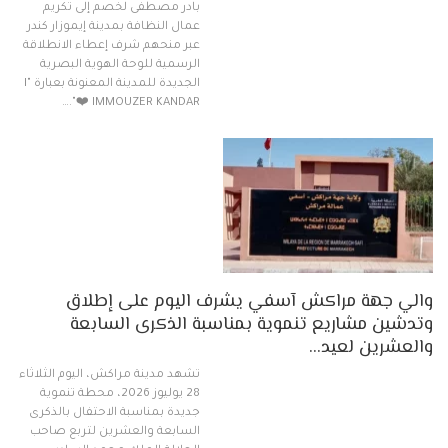
بادر مصطفى لخصم إلى تكريم
عمال النظافة بمدينة إيموزار كندر
عبر منحهم شرف إعطاء الانطلاقة
الرسمية للوحة الهوية البصرية
الجديدة للمدينة المعنونة بعبارة "I
❤️ IMMOUZER KANDAR".…
والي جهة مراكش آسفي يشرف اليوم على إطلاق
وتدشين مشاريع تنموية بمناسبة الذكرى السابعة
والعشرين لعيد…
تشهد مدينة مراكش، اليوم الثلاثاء
28 يوليوز 2026، محطة تنموية
جديدة بمناسبة الاحتفال بالذكرى
السابعة والعشرين لتربع صاحب