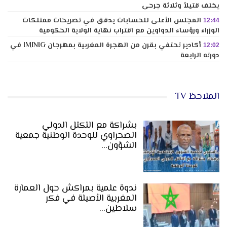
يخلف قتيلاً وثلاثة جرحى
المجلس الأعلى للحسابات يدقق في تصريحات ممتلكات
12:44
الوزراء ورؤساء الدواوين مع اقتراب نهاية الولاية الحكومية
أكادير تحتفي بقرن من الهجرة المغربية بمهرجان IMINIG في
12:02
دورته الرابعة
الملاحظ TV
بشراكة مع التكتل الدولي
الصحراوي للوحدة الوطنية جمعية
الشؤون…
ندوة علمية بمراكش حول العمارة
المغربية الأصيلة في فكر
سلاطين…