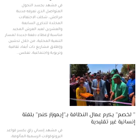
في مشهد يجسد التحول
المتواصل الذي تعرفه مدينة
مراكش، شكلت الاحتفالات
المخلدة للذكرى السابعة
والعشرين لعيد العرش المجيد
مناسبة لإعطاء دفعة جديدة لمسار
التنمية المحلية، من خلال تدشين
وإطلاق مشاريع ذات أبعاد ثقافية
وتربوية واجتماعية، تعكس…
” لخصم” يكرم عمال النظافة بـ”إيموزار كندر” بلفتة
إنسانية غير تقليدية
في مشهد إنساني راقٍ يكسر قواعد
البروتوكولات الرسمية المألوفة،