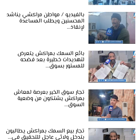
بالفيديو / مواطن مراكشي يناشد
المحسنين ويطلب المساعدة
لإنقاذ…
بائع السمك بمراكش يتعرض
لتهديدات خطيرة بعد فضحه
للمستور بسوق…
تجار سوق الخير بعرصة لمعاش
بمراكش يشتكون من وضعية
السوق…
تجار بيع السمك بمراكش يطالبون
بتدخل ولائي عاجل للتحقيق في…