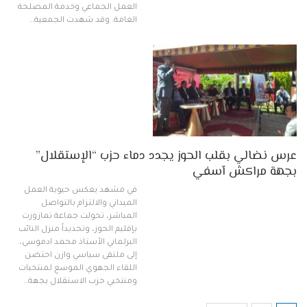
العمل الجماعي وخدمة المصلحة
العامة. وقد شهدت الجمعية…
عرس نضالي بقلب الحوز يجدد دماء حزب “الإستقلال”
بجهة مراكش آسفي
في مشهد يعكس حيوية العمل
الميداني والالتزام بالتواصل
المباشر، تحولت جماعة تمازوزت
بإقليم الحوز، وتحديداً منزل النائب
البرلماني الأستاذ محمد ادموسى،
إلى ملتقى سياسي وازن احتضن
اللقاء الجهوي الموسع لمنتخبات
ومنتخبي حزب الاستقلال بجهة…