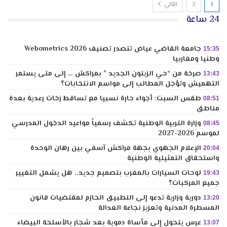
1
2
التالي
24 ساعة
جامعة القاضي عياض تتصدر تصنيف Webometrics 2026
15:35
وطنيا ومغاربيا
صرخة من “حي الزيتون الجديد ” بمراكش … إلى متى يستمر
13:43
التهميش وتؤجل المطالب إلى مواسم الانتخابات؟
طقس السبت: أجواء حارة نسبيا مع تساقط زخات رعدية بعدة
08:51
مناطق
وزارة التربية الوطنية تكشف رسمياً مواعيد الدخول المدرسي
08:45
لموسم 2026-2027
الإعلام الجهوي بجهة مراكش آسفي بين رهان الوحدة
20:04
واستحقاق التمثيلية الوطنية
لوحات السيارات بالمغرب بتصميم جديد.. هل يشمل التغيير
19:43
جميع المركبات؟
دورية وزارية تدعو إلى التطبيق الحازم لمقتضيات قانون
13:20
المسطرة المدنية وتعزيز نجاعة العدالة
عرس يتحول إلى مأساة دموية بعد شجار بالأسلحة البيضاء
13:07