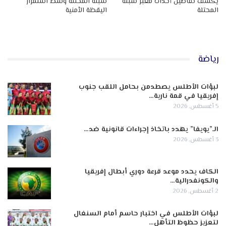
يكشف تفاصيل أحداث معبر سبتة
سبتة المحتلة وسط استمرار
المحتلة
اليقظة الأمنية
رياضة
لبؤات الأطلس يصطدمن بحامل اللقب جنوب
إفريقيا في قمة نارية…
5 أغسطس, 2026
الـ”يويفا” يهدد باتخاذ إجراءات قانونية ضد…
3 أغسطس, 2026
الكاف يحدد موعد قرعة دوري أبطال إفريقيا
والكونفدرالية…
2 أغسطس, 2026
لبؤات الأطلس في اختبار حاسم أمام السنغال
لتعزيز حظوظ التأهل…