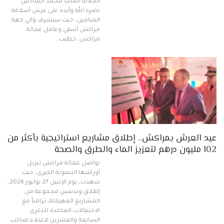
الجلالة الملك محمد السادس
نصره الله وأيده على عرش أسلافه
الميامين، حيث سيشرف والي جهة
مراكش آسفي وعامل عمالة
مراكش، خطيب…
عيد العرش بمراكش.. إطلاق مشاريع استراتيجية بأكثر من
102 مليون درهم لتعزيز الماء والطرق والصحة
تواصل عمالة مراكش تنزيل
أوراشها التنموية الكبرى، حيث
شهدت، يوم الإثنين 27 يوليوز 2026،
إطلاق وتدشين مجموعة من
المشاريع المهيكلة، تزامناً مع
الاحتفالات المخلدة للذكرى
السابعة والعشرين لاعتلاء صاحب