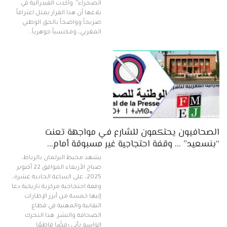
الصحراء". وأكدت الفيدرالية في
بلاغها أن هذا القرار يمثل اعترافاً
صريحاً وواضحاً بالحق الوطني
المغربي، ومكتسباً جوهرياً…
الصحافيون يحتكمون للشارع في مواجهة تعنت
“بنسعيد” … وقفة احتجاجية غير مسبوقة أمام…
يشهد محيط البرلمان بالرباط،
صباح الأربعاء الموافق 22 أكتوبر
2025، على الساعة الحادية عشرة،
وقفة احتجاجية مركزية تاريخية دعا
إليها خمسة من أبرز الإطارات
النقابية والمهنية في قطاع
الصحافة والنشر. هذا التحرك
الواسع يأتي رفضًا قاطعًا