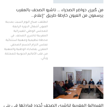
من كُبرى حواضر الصحراء … ناشرو الصحف بالمغرب
يرسمون من العيون خارطة طريق “إعلام…
انطلقت صباح اليوم السبت بمدينة
العيون أشغال الدورة الرابعة
للمجلس الوطني للفيدرالية
المغربية لناشري الصحف، في
محطة تنظيمية ومهنية استثنائية
تعكس التزام الجسم الصحفي
المغربي بقضاياه الوطنية والمهنية
من قلب الأقاليم الجنوبية للمملكة.
ويأتي…
الفيدرالية المغربية لناشري الصحف تُجدد قيادتها في بني