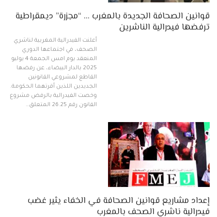
قوانين الصحافة الجديدة بالمغرب … “مجزرة” ديمقراطية
ترفضها فيدرالية الناشرين
أعلنت الفيدرالية المغربية لناشري
الصحف، في اجتماعها الدوري
المنعقد يوم امس الجمعة 4 يوليو
2025 بالدار البيضاء، عن رفضها
القاطع لمشروعي القانونين
الجديدين اللذين أقرتهما الحكومة.
وخصت الفيدرالية بالرفض مشروع
القانون رقم 26.25 المتعلق…
إعداد مشاريع قوانين الصحافة في الخفاء يثير غضب
فيدرالية ناشري الصحف بالمغرب