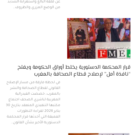
عن قلقه البالغ واستغرابه الشديد
من الوضع المزري والظروف…
قرار المحكمة الدستورية يخلط أوراق الحكومة ويفتح
“نافذة أمل” لإصلاح قطاع الصحافة بالمغرب
في لحظة فارقة من مسار الإصلاح
القانوني لقطاع الصحافة والنشر
بالمغرب، خصصت الفيدرالية
المغربية لناشري الصحف اجتماع
مكتبها التنفيذي المنعقد بتاريخ 30
يناير 2026 لقراءة التطورات
العميقة التي أحدثها قرار المحكمة
الدستورية الأخير بشأن القانون…