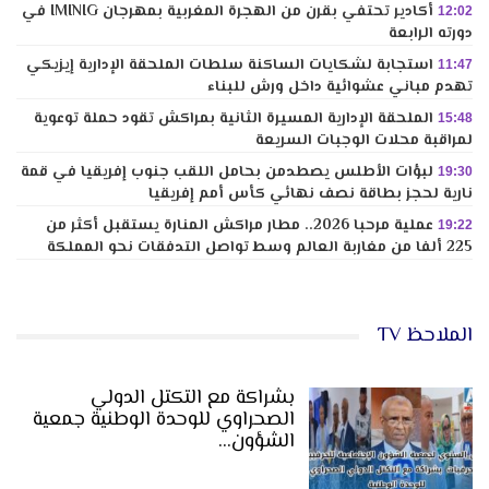
أكادير تحتفي بقرن من الهجرة المغربية بمهرجان IMINIG في
12:02
دورته الرابعة
استجابة لشكايات الساكنة سلطات الملحقة الإدارية إيزيكي
11:47
تهدم مباني عشوائية داخل ورش للبناء
الملحقة الإدارية المسيرة الثانية بمراكش تقود حملة توعوية
15:48
لمراقبة محلات الوجبات السريعة
لبؤات الأطلس يصطدمن بحامل اللقب جنوب إفريقيا في قمة
19:30
نارية لحجز بطاقة نصف نهائي كأس أمم إفريقيا
عملية مرحبا 2026.. مطار مراكش المنارة يستقبل أكثر من
19:22
225 ألفا من مغاربة العالم وسط تواصل التدفقات نحو المملكة
الملاحظ TV
بشراكة مع التكتل الدولي
الصحراوي للوحدة الوطنية جمعية
الشؤون…