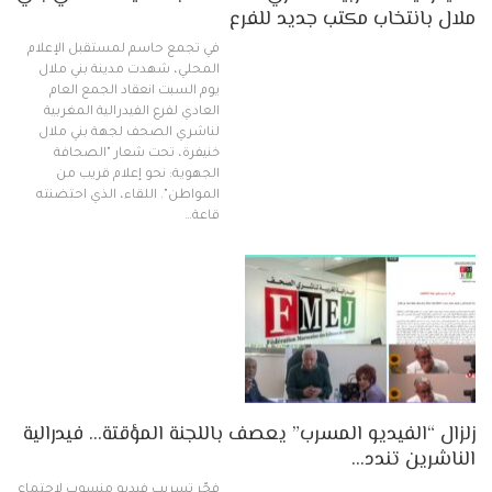
ملال بانتخاب مكتب جديد للفرع
في تجمع حاسم لمستقبل الإعلام
المحلي، شهدت مدينة بني ملال
يوم السبت انعقاد الجمع العام
العادي لفرع الفيدرالية المغربية
لناشري الصحف لجهة بني ملال
خنيفرة، تحت شعار "الصحافة
الجهوية: نحو إعلام قريب من
المواطن". اللقاء، الذي احتضنته
قاعة…
زلزال “الفيديو المسرب” يعصف باللجنة المؤقتة… فيدرالية
الناشرين تندد…
فجّر تسريب فيديو منسوب لاجتماع