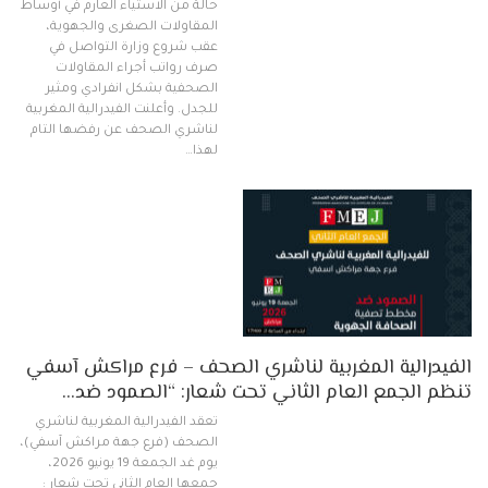
حالة من الاستياء العارم في أوساط
المقاولات الصغرى والجهوية،
عقب شروع وزارة التواصل في
صرف رواتب أجراء المقاولات
الصحفية بشكل انفرادي ومثير
للجدل. وأعلنت الفيدرالية المغربية
لناشري الصحف عن رفضها التام
لهذا…
الفيدرالية المغربية لناشري الصحف – فرع مراكش آسفي
تنظم الجمع العام الثاني تحت شعار: “الصمود ضد…
تعقد الفيدرالية المغربية لناشري
الصحف (فرع جهة مراكش آسفي)،
يوم غد الجمعة 19 يونيو 2026،
جمعها العام الثاني تحت شعار :