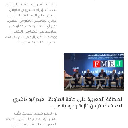
صُدمت الفيدرالية المغربية لناشري
الصحف بإدراج مشروعي قانونين
يهمّان قطاع الصحافة على جدول
أعمال المجلس الحكومي المقبل،
دون أي استشارة مسبقة أو حتى
إطلاعها على مضامين النصّين.
ووصفت الفيدرالية في بلاغ لها هذه
الخطوة بـ"الفجّة"، معتبرة…
الصحافة المغربية على حافة الهاوية… فيدرالية ناشري
الصحف تحذر من “أزمة وجودية غير…
في تحذير شديد اللهجة، دقّت
الفيدرالية المغربية لناشري الصحف
ناقوس الخطر بشأن مستقبل