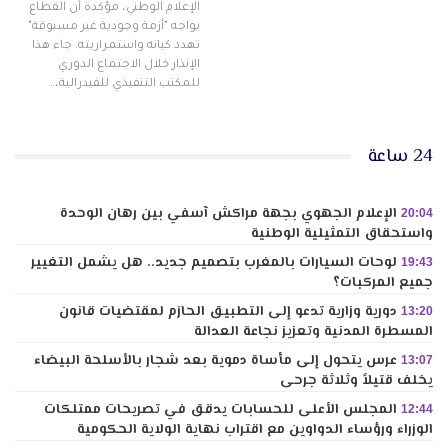
الإعلام الوطني، مؤكدة أن القطاع
يواجه "أزمة وجودية غير مسبوقة"
تهدد كيانه واستمراريته. جاء هذا
الإنذار خلال الاجتماع الدوري
للمكتب التنفيذي للفيدرالية،…
24 ساعة
الإعلام الجهوي بجهة مراكش آسفي بين رهان الوحدة
20:04
واستحقاق التمثيلية الوطنية
لوحات السيارات بالمغرب بتصميم جديد.. هل يشمل التغيير
19:43
جميع المركبات؟
دورية وزارية تدعو إلى التطبيق الحازم لمقتضيات قانون
13:20
المسطرة المدنية وتعزيز نجاعة العدالة
عرس يتحول إلى مأساة دموية بعد شجار بالأسلحة البيضاء
13:07
يخلف قتيلاً وثلاثة جرحى
المجلس الأعلى للحسابات يدقق في تصريحات ممتلكات
12:44
الوزراء ورؤساء الدواوين مع اقتراب نهاية الولاية الحكومية