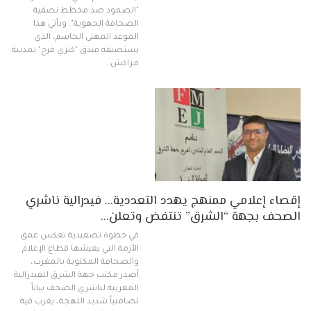
"الصمود ضد مخطط تصفية
الصحافة الجهوية". ويأتي هذا
الموعد المهني الحاسم، الذي
يستضيفه فندق "كنزي فرح" بمدينة
مراكش…
إقصاء إعلامي ممنهج يهدد التعددية… فيدرالية ناشري
الصحف بجهة “الشرق” تنتفض وتعلن…
في خطوة تصعيدية تعكس عمق
الأزمة التي يعيشها قطاع الإعلام
والصحافة المكتوبة بالمغرب،
أصدر مكتب جهة الشرق للفيدرالية
المغربية لناشري الصحف بياناً
تضامنياً شديد اللهجة، يعرب فيه