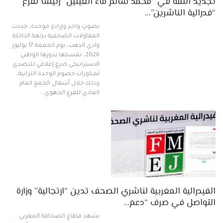
تجديد الثقة في “محمد سالم ماء العينين” رئيساً لفرع
“فدرالية الناشرين”…
بصوتٍ واحدٍ وإرادةٍ موحدة، جددت
المقاولات الصحفية بجهة الداخلة
وادي الذهب، يوم الجمعة 17 يوليوز
2026، تمسكها بدورها الوطني
الاستراتيجي كدرع إعلامي للتصدي
لمناورات خصوم الوحدة الترابية،
وذلك خلال أشغال الجمع العام
العادي للفرع الجهوي…
الفيدرالية المغربية لناشري الصحف تدين “ارتجالية” وزارة
التواصل في صرف “دعم…
يشهد قطاع الصحافة المغربي